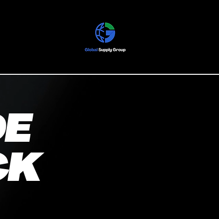
DE
CK