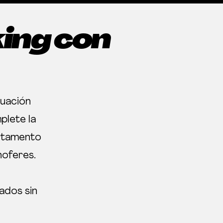
ing con
nuación
plete la
artamento
hoferes.
ados sin