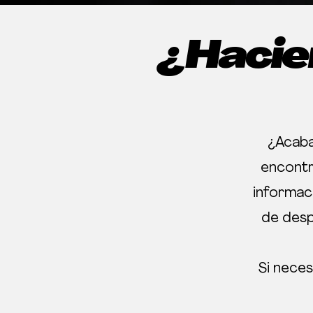
¿Hacie
¿Acaba
encontr
informac
de desp
Si neces