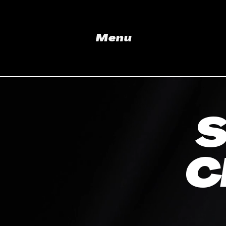
Menu
S
C