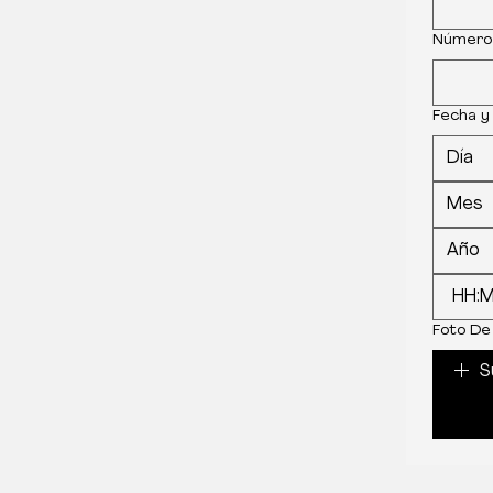
Número
Fecha y
Mes
:
Foto De 
S