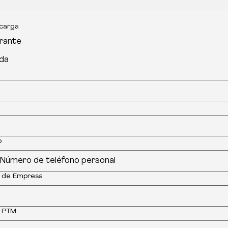
 carga
rante
ida
o
 de Empresa
 PTM