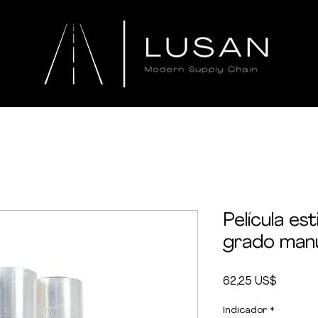
Película es
grado manu
Precio
62,25 US$
Indicador
*