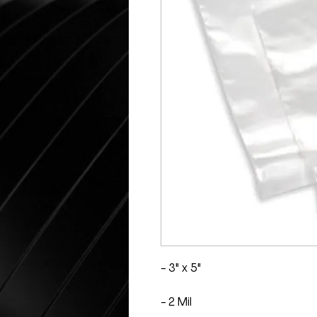
- 3" x 5"
- 2 Mil