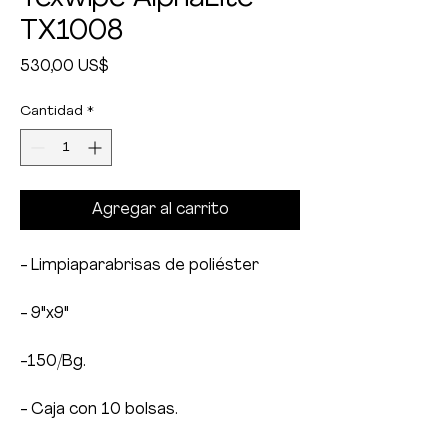
TX1008
Precio
530,00 US$
Cantidad
*
Agregar al carrito
- Limpiaparabrisas de poliéster
- 9"x9"
-150/Bg.
- Caja con 10 bolsas.