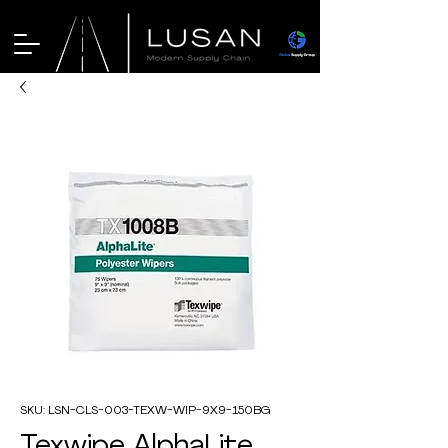
SKU: LSN-CLS-003-TEXW-WIP-9X9-150BG
Texwipe AlphaLite