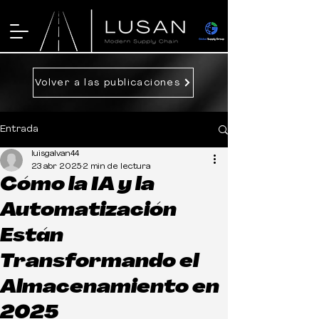
Volver a las publicaciones
Entrada
luisgalvan44
23 abr 2025
2 min de lectura
Cómo la IA y la
Automatización
Están
Transformando el
Almacenamiento en
2025