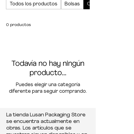
Todos los productos
Bolsas
Cajas, blocs y hojas
amortiguar y soportar cualquier
carga.
0 productos
Todavía no hay ningún
producto...
Puedes elegir una categoría
diferente para seguir comprando.
La tienda Lusan Packaging Store
se encuentra actualmente en
obras. Los artículos que se