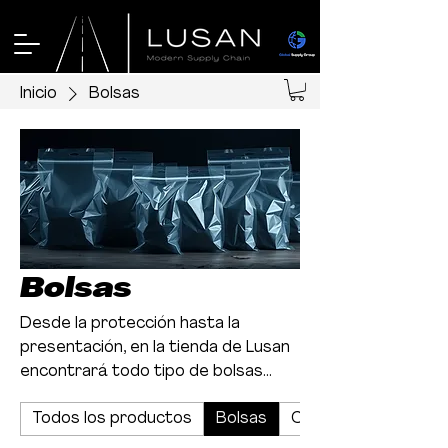
Inicio
Bolsas
Bolsas
Desde la protección hasta la
presentación, en la tienda de Lusan
encontrará todo tipo de bolsas
industriales, diseñadas para cada
Todos los productos
Bolsas
Cajas, blocs y hojas
etapa de su cadena de suministro.